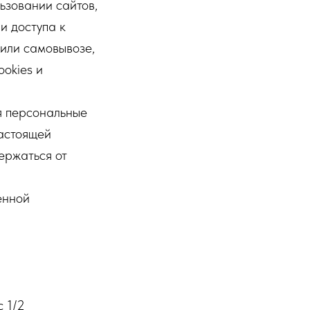
ьзовании сайтов,
и доступа к
или самовывозе,
okies и
яя персональные
настоящей
ержаться от
енной
с 1/2