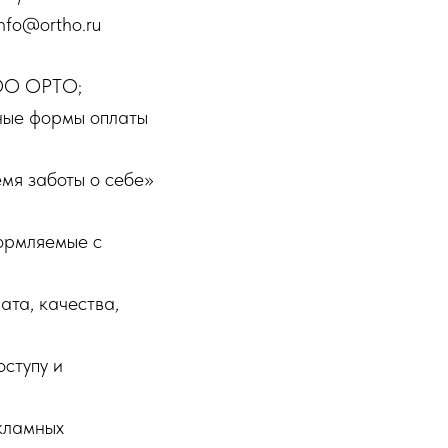
fo@ortho.ru
ООО ОРТО;
ные формы оплаты
я заботы о себе»
ормляемые с
ата, качества,
ступу и
кламных