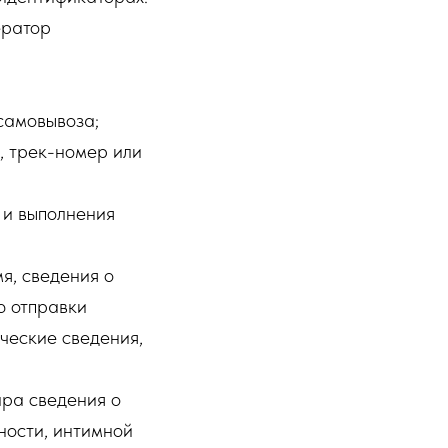
ератор
самовывоза;
, трек-номер или
 и выполнения
я, сведения о
ю отправки
ические сведения,
ара сведения о
ности, интимной