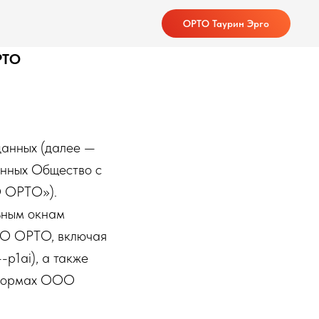
ОРТО Таурин Эрго
РТО
данных (далее —
анных Общество с
О ОРТО»).
ьным окнам
ОО ОРТО, включая
--p1ai), а также
атформах ООО