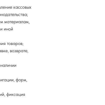
вление кассовых
онодательства;
м материалам,
 и иной
ия товаров;
вке, возврате,
 наличии
игации, форм,
ий, фиксация