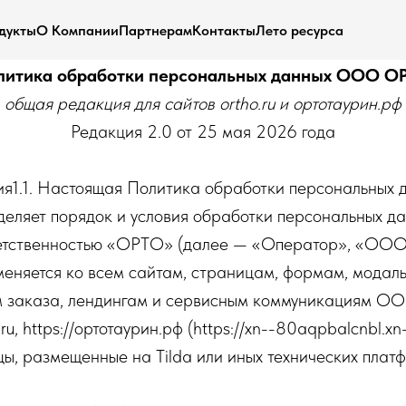
дукты
О Компании
Партнерам
Контакты
Лето ресурса
литика обработки персональных данных ООО О
общая редакция для сайтов ortho.ru и ортотаурин.рф
Редакция 2.0 от 25 мая 2026 года
ия1.1. Настоящая Политика обработки персональных 
деляет порядок и условия обработки персональных д
ветственностью «ОРТО» (далее — «Оператор», «ОО
меняется ко всем сайтам, страницам, формам, модал
м заказа, лендингам и сервисным коммуникациям О
.ru, https://ортотаурин.рф (https://xn--80aqpbalcnbl.xn
цы, размещенные на Tilda или иных технических пл