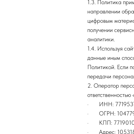
1.3. Политика при
направлении обра
цифровым материал
получении сервисн
аналитики.
1.4. Используя са
данные иным спосо
Политикой. Если п
передачи персона
2. Оператор пер
ответственностью
· ИНН: 771953
· ОГРН: 10477
· КПП: 771901
· Адрес: 105318, г