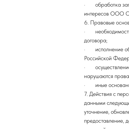
· обработка запр
интересов ООО ОР
6. Правовые осно
· необходимость 
договора;
· исполнение обя
Российской Федер
· осуществление 
нарушаются права
· иные основания
7. Действия с пе
данными следующие
уточнение, обновл
предоставление, д