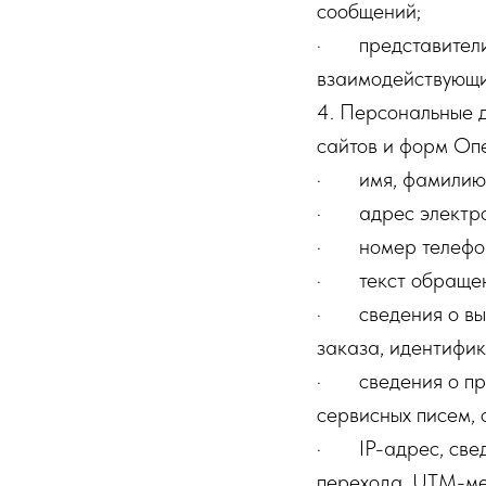
сообщений;
· представители 
взаимодействующ
4. Персональные 
сайтов и форм Оп
· имя, фамилию, 
· адрес электро
· номер телефо
· текст обращени
· сведения о выбр
заказа, идентифик
· сведения о пре
сервисных писем, 
· IP-адрес, сведе
перехода, UTM-мет