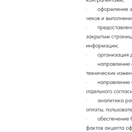
· оформление зак
чеков и выполнени
· предоставлени
закрытым страница
информации;
· организация до
· направление сер
технических измен
· направление и
отдельного согласи
· аналитика рабо
оплаты, пользоват
· обеспечение бе
фактов акцепта оф