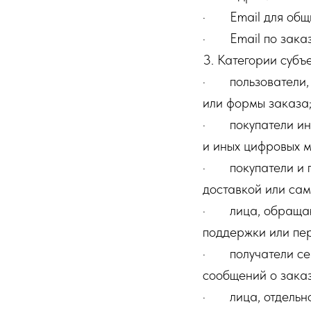
· Email для общи
· Email по заказа
3. Категории суб
· пользователи, 
или формы заказа
· покупатели инф
и иных цифровых
· покупатели и п
доставкой или са
· лица, обращающи
поддержки или пе
· получатели серв
сообщений о заказ
· лица, отдельно