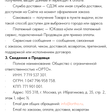
получения, вводит данные и переходит к оплате.
· Служба доставки — СДЭК или иная служба доставки,
доступная на Сайте на момент оформления заказа.
· Самовывоз — получение Товара в пункте выдачи, если
такой способ доступен для выбранного города или адреса.
· Платежный сервис — ЮKassa и/или иной платежный
сервис, подключенный Продавцом для приема оплаты.
· Сервисные сообщения — сообщения, связанные
с заказом, оплатой, чеком, доставкой, возвратом, претензией,
поддержкой или исполнением договора.
3. Сведения о Продавце
· Полное наименование: Общество с ограниченной
ответственностью «ОРТО».
· ИНН: 7 719 537 301.
· ОГРН: 1 047 796 958 758.
· КПП: 771 901 001.
· Адрес: 105 318, г. Москва, ул. Ибрагимова, д. 35, стр. 2,
этаж 1, офис ½.
· Email для общих обращений:
info@ortho.ru
.
· Email по заказам, оплате, доставке, возвратам